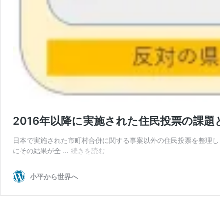
2016年以降に実施された住民投票の課
日本で実施された市町村合併に関する事案以外の住民投票を整理し
2016
にその結果が全 …
続きを読む
年
以
小平から世界へ
降
に
実
施