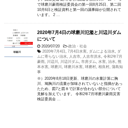
で球磨川豪雨検証委員会の第一回8月25日、第二回
10月6日と検証資料と第一回の議事録が公開されて
います。 2 …
2020年7月4日の球磨川氾濫と川辺川ダム
について
2020/07/20
-
政治・社会
2020年7月4日
,
7月4日水害
,
ダムによる治水
,
ダ
ムに寄らない治水
,
人吉市
,
人吉市洪水
,
令和2年7月
豪雨
,
川辺川
,
川辺川ダム
,
市房ダム
,
水害
,
治水
,
熊
本水害
,
球磨川
,
球磨川水害
,
球磨村
,
相良村
,
蒲島知
事
※）2020年8月18日更新、球磨川の水量計算に胸
川、鳩胸川の流量が加味されていないと指摘があっ
たため、図7と図８で計算が合わない部分について
見解を加えています。 令和2年7月球磨川豪雨災害
検証委員会 …