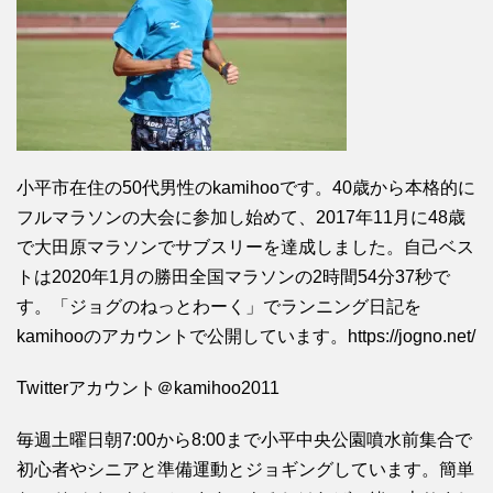
小平市在住の50代男性のkamihooです。40歳から本格的に
フルマラソンの大会に参加し始めて、2017年11月に48歳
で大田原マラソンでサブスリーを達成しました。自己ベス
トは2020年1月の勝田全国マラソンの2時間54分37秒で
す。「ジョグのねっとわーく」でランニング日記を
kamihooのアカウントで公開しています。https://jogno.net/
Twitterアカウント＠kamihoo2011
毎週土曜日朝7:00から8:00まで小平中央公園噴水前集合で
初心者やシニアと準備運動とジョギングしています。簡単