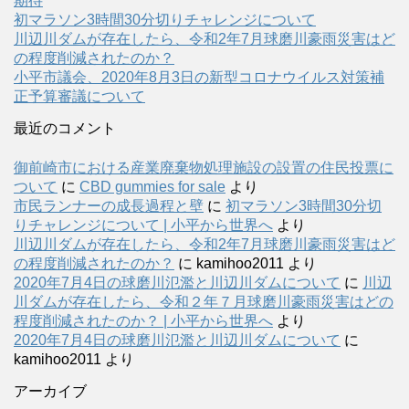
期待
初マラソン3時間30分切りチャレンジについて
川辺川ダムが存在したら、令和2年7月球磨川豪雨災害はど
の程度削減されたのか？
小平市議会、2020年8月3日の新型コロナウイルス対策補
正予算審議について
最近のコメント
御前崎市における産業廃棄物処理施設の設置の住民投票に
ついて
に
CBD gummies for sale
より
市民ランナーの成長過程と壁
に
初マラソン3時間30分切
りチャレンジについて | 小平から世界へ
より
川辺川ダムが存在したら、令和2年7月球磨川豪雨災害はど
の程度削減されたのか？
に
kamihoo2011
より
2020年7月4日の球磨川氾濫と川辺川ダムについて
に
川辺
川ダムが存在したら、令和２年７月球磨川豪雨災害はどの
程度削減されたのか？ | 小平から世界へ
より
2020年7月4日の球磨川氾濫と川辺川ダムについて
に
kamihoo2011
より
アーカイブ