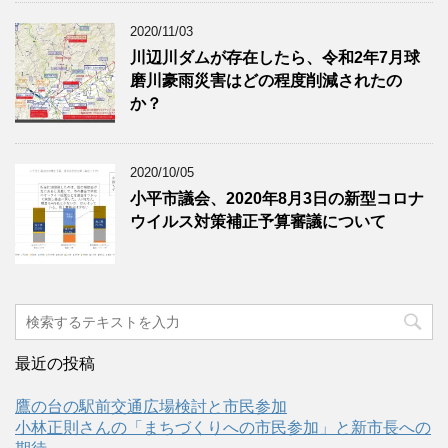
2020/11/03
川辺川ダムが存在したら、令和2年7月球
磨川豪雨災害はどの程度削減されたの
か？
2020/10/05
小平市議会、2020年8月3日の新型コロナ
ウイルス対策補正予算審議について
最近の投稿
鷹の台の駅前交通広場検討と市民参加
小林正則さんの「まちづくりへの市民参加」と新市長への