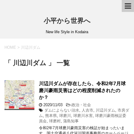
小平から世界へ
New life Style in Kodaira
HOME
>
川辺川ダム
「 川辺川ダム 」 一覧
川辺川ダムが存在したら、令和2年7月球
磨川豪雨災害はどの程度削減されたの
か？
2020/11/03
-
政治・社会
ダムによらない治水
,
人吉市
,
川辺川ダム
,
市房ダ
ム
,
熊本県
,
球磨川
,
球磨川水害
,
球磨川豪雨検証委
員会
,
球磨村
,
蒲島知事
令和2年7月球磨川豪雨災害の検証が始まったいま
す。国土交通省八代河川国道事務所のホームページ