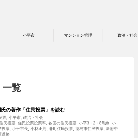
小平市
マンション管理
政治・社会
 一覧
則氏の著作「住民投票」を読む
投票
,
小平市
,
政治・社会
住民投票
,
住民投票投票率
,
各国の住民投票
,
小平3・2・8号線
,
小
民投票
,
小平市長
,
小林正則
,
巻町住民投票
,
徳島市住民投票
,
新府中
画道路