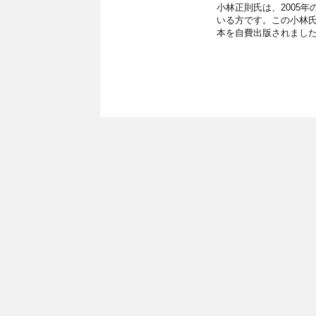
⼩林正則⽒は、2005年
いる⽅です。この⼩林⽒
本を⾃費出版されました