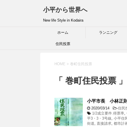
小平から世界へ
New life Style in Kodaira
ホーム
ランニング
住民投票
HOME
>
巻町住民投票
「 巻町住民投票 」
小平市長 小林正
2020/03/14
-
住民
1/2成立要件.得票率
,
平3・3・3号線
,
小平住
街道
,
直接請求
,
都市計