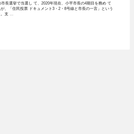
の市⻑選挙で当選し て、2020年現在、⼩平市⻑の4期⽬を務め て
が、「住⺠投票 ドキュメント3・2・8号線と市⻑の⼀⾔」という
。⽀ …