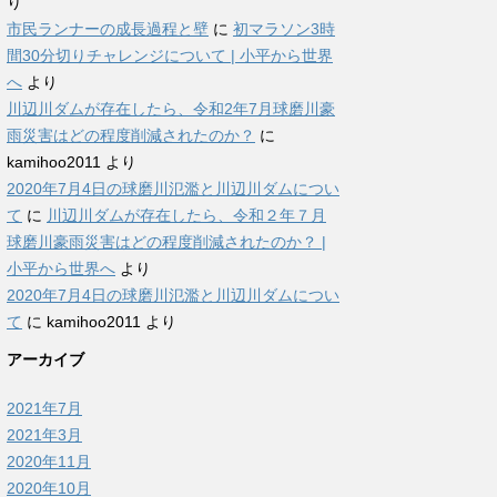
り
市民ランナーの成長過程と壁
に
初マラソン3時
間30分切りチャレンジについて | 小平から世界
へ
より
川辺川ダムが存在したら、令和2年7月球磨川豪
雨災害はどの程度削減されたのか？
に
kamihoo2011
より
2020年7月4日の球磨川氾濫と川辺川ダムについ
て
に
川辺川ダムが存在したら、令和２年７月
球磨川豪雨災害はどの程度削減されたのか？ |
小平から世界へ
より
2020年7月4日の球磨川氾濫と川辺川ダムについ
て
に
kamihoo2011
より
アーカイブ
2021年7月
2021年3月
2020年11月
2020年10月