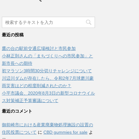
最近の投稿
鷹の台の駅前交通広場検討と市民参加
小林正則さんの「まちづくりへの市民参加」と
新市長への期待
初マラソン3時間30分切りチャレンジについて
川辺川ダムが存在したら、令和2年7月球磨川豪
雨災害はどの程度削減されたのか？
小平市議会、2020年8月3日の新型コロナウイル
ス対策補正予算審議について
最近のコメント
御前崎市における産業廃棄物処理施設の設置の
住民投票について
に
CBD gummies for sale
よ