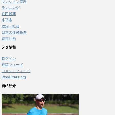
マンション管理
ランニング
住民投票
小平市
政治・社会
日本の住民投票
都市計画
メタ情報
ログイン
投稿フィード
コメントフィード
WordPress.org
自己紹介