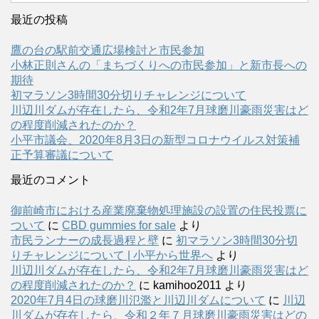
最近の投稿
鷹の台の駅前交通広場検討と市民参加
小林正則さんの「まちづくりへの市民参加」と新市長への
期待
初マラソン3時間30分切りチャレンジについて
川辺川ダムが存在したら、令和2年7月球磨川豪雨災害はど
の程度削減されたのか？
小平市議会、2020年8月3日の新型コロナウイルス対策補
正予算審議について
最近のコメント
御前崎市における産業廃棄物処理施設の設置の住民投票に
ついて
に
CBD gummies for sale
より
市民ランナーの成長過程と壁
に
初マラソン3時間30分切
りチャレンジについて | 小平から世界へ
より
川辺川ダムが存在したら、令和2年7月球磨川豪雨災害はど
の程度削減されたのか？
に
kamihoo2011
より
2020年7月4日の球磨川氾濫と川辺川ダムについて
に
川辺
川ダムが存在したら、令和２年７月球磨川豪雨災害はどの