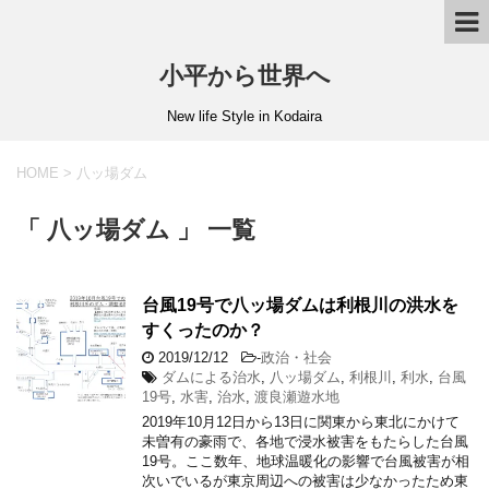
小平から世界へ
New life Style in Kodaira
HOME
>
八ッ場ダム
「 八ッ場ダム 」 一覧
台風19号で八ッ場ダムは利根川の洪水を
すくったのか？
2019/12/12
-
政治・社会
ダムによる治水
,
八ッ場ダム
,
利根川
,
利水
,
台風
19号
,
水害
,
治水
,
渡良瀬遊水地
2019年10月12日から13日に関東から東北にかけて
未曽有の豪雨で、各地で浸水被害をもたらした台風
19号。ここ数年、地球温暖化の影響で台風被害が相
次いでいるが東京周辺への被害は少なかったため東