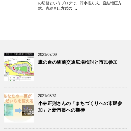
の切替というブログで、貯水槽方式、直結増圧方
式、直結直圧方式の …
2021/07/09
鷹の台の駅前交通広場検討と市民参加
2021/03/31
小林正則さんの「まちづくりへの市民参
加」と新市長への期待