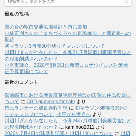
最近の投稿
鷹の台の駅前交通広場検討と市民参加
小林正則さんの「まちづくりへの市民参加」と新市長への
期待
初マラソン3時間30分切りチャレンジについて
川辺川ダムが存在したら、令和2年7月球磨川豪雨災害はど
の程度削減されたのか？
小平市議会、2020年8月3日の新型コロナウイルス対策補
正予算審議について
最近のコメント
御前崎市における産業廃棄物処理施設の設置の住民投票に
ついて
に
CBD gummies for sale
より
市民ランナーの成長過程と壁
に
初マラソン3時間30分切
りチャレンジについて | 小平から世界へ
より
川辺川ダムが存在したら、令和2年7月球磨川豪雨災害はど
の程度削減されたのか？
に
kamihoo2011
より
2020年7月4日の球磨川氾濫と川辺川ダムについて
に
川辺