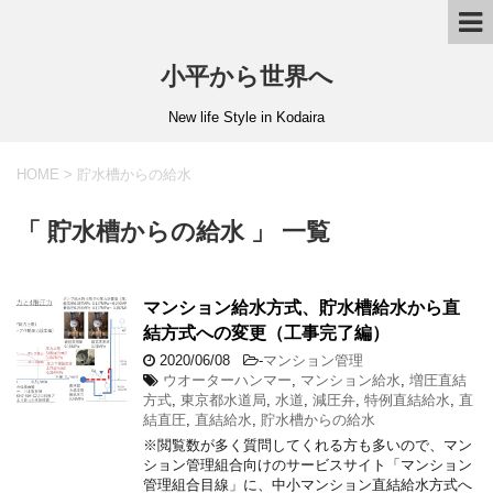
小平から世界へ
New life Style in Kodaira
HOME
>
貯水槽からの給水
「 貯水槽からの給水 」 一覧
マンション給水方式、貯水槽給水から直
結方式への変更（工事完了編）
2020/06/08
-
マンション管理
ウオーターハンマー
,
マンション給水
,
増圧直結
方式
,
東京都水道局
,
水道
,
減圧弁
,
特例直結給水
,
直
結直圧
,
直結給水
,
貯水槽からの給水
※閲覧数が多く質問してくれる方も多いので、マン
ション管理組合向けのサービスサイト「マンション
管理組合目線」に、中小マンション直結給水方式へ