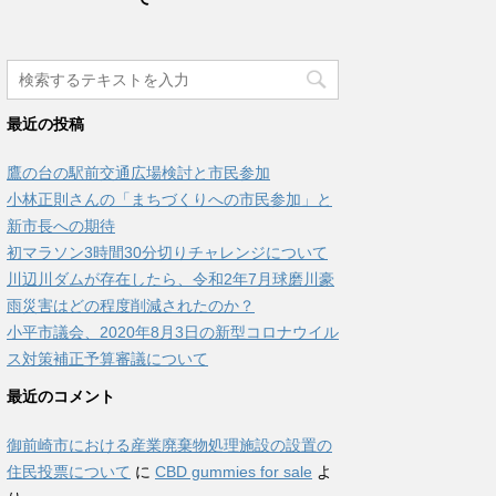
最近の投稿
鷹の台の駅前交通広場検討と市民参加
小林正則さんの「まちづくりへの市民参加」と
新市長への期待
初マラソン3時間30分切りチャレンジについて
川辺川ダムが存在したら、令和2年7月球磨川豪
雨災害はどの程度削減されたのか？
小平市議会、2020年8月3日の新型コロナウイル
ス対策補正予算審議について
最近のコメント
御前崎市における産業廃棄物処理施設の設置の
住民投票について
に
CBD gummies for sale
よ