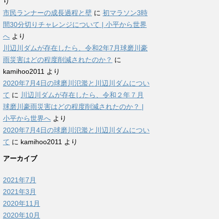
り
市民ランナーの成長過程と壁
に
初マラソン3時
間30分切りチャレンジについて | 小平から世界
へ
より
川辺川ダムが存在したら、令和2年7月球磨川豪
雨災害はどの程度削減されたのか？
に
kamihoo2011
より
2020年7月4日の球磨川氾濫と川辺川ダムについ
て
に
川辺川ダムが存在したら、令和２年７月
球磨川豪雨災害はどの程度削減されたのか？ |
小平から世界へ
より
2020年7月4日の球磨川氾濫と川辺川ダムについ
て
に
kamihoo2011
より
アーカイブ
2021年7月
2021年3月
2020年11月
2020年10月