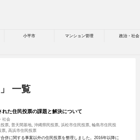
小平市
マンション管理
政治・社会
」 一覧
施された住民投票の課題と解決について
・社会
民投票
,
普天間基地
,
沖縄県民投票
,
浜松市住民投票
,
輪島市住民投
投票
,
高浜市住民投票
合併に関する事案以外の住民投票を整理しました。2016年以降に