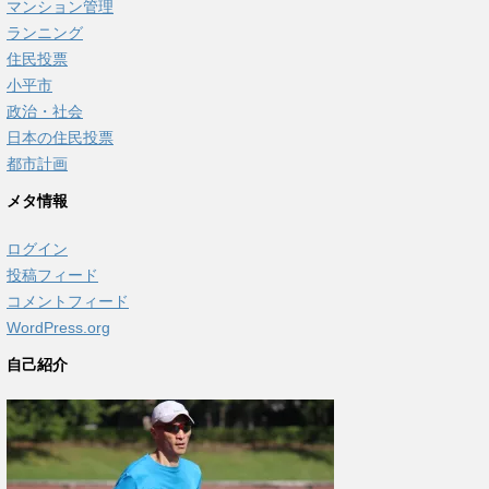
マンション管理
ランニング
住民投票
小平市
政治・社会
日本の住民投票
都市計画
メタ情報
ログイン
投稿フィード
コメントフィード
WordPress.org
自己紹介