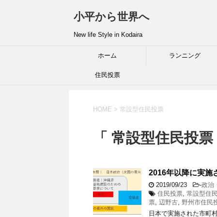
小平から世界へ
New life Style in Kodaira
ホーム
ランニング
住民投票
HOME
>
常設型住民投票
「 常設型住民投票 
2016年以降に実
2019/09/23
-
政治
住民投票
,
常設型住
票
,
辺野古
,
野州市住民
日本で実施された市町村