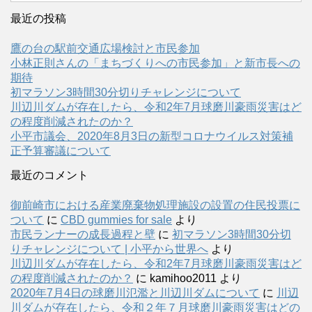
最近の投稿
鷹の台の駅前交通広場検討と市民参加
小林正則さんの「まちづくりへの市民参加」と新市長への
期待
初マラソン3時間30分切りチャレンジについて
川辺川ダムが存在したら、令和2年7月球磨川豪雨災害はど
の程度削減されたのか？
小平市議会、2020年8月3日の新型コロナウイルス対策補
正予算審議について
最近のコメント
御前崎市における産業廃棄物処理施設の設置の住民投票に
ついて
に
CBD gummies for sale
より
市民ランナーの成長過程と壁
に
初マラソン3時間30分切
りチャレンジについて | 小平から世界へ
より
川辺川ダムが存在したら、令和2年7月球磨川豪雨災害はど
の程度削減されたのか？
に
kamihoo2011
より
2020年7月4日の球磨川氾濫と川辺川ダムについて
に
川辺
川ダムが存在したら、令和２年７月球磨川豪雨災害はどの