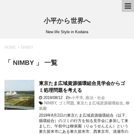
小平から世界へ
New life Style in Kodaira
HOME
>
NIMBY
「 NIMBY 」 一覧
東京たま広域資源循環組合見学会からゴ
ミ処理問題を考える
2019/08/12
-
小平市
,
政治・社会
NIMBY
,
ゴミ問題
,
東京たま広域資源循環組合
,
柳
泉園
2019年8月2日の東京たま広域資源循環組合（以下、
循環組合）のゴミの行方を知る見学会に参加して来
ました。午前中は柳泉園（りゅうせんえん）という
東久留米市にある東久留米市、西東京市、清瀬市の