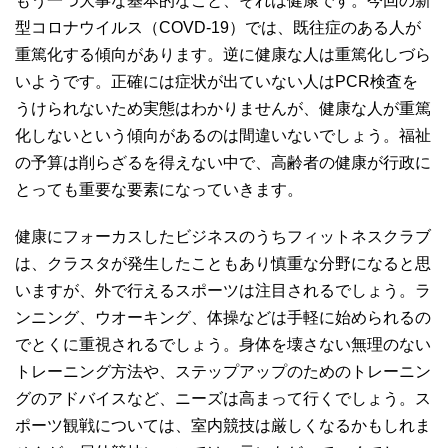
もう一つ大事な基本的なこと、それは健康です。今回の新
型コロナウイルス（COVD-19）では、既往症のある人が
重篤化する傾向があります。逆に健康な人は重篤化しづら
いようです。正確には症状が出ていない人はPCR検査を
うけられないため実態はわかりませんが、健康な人が重篤
化しないという傾向があるのは間違いないでしょう。福祉
の予算は削らざるを得えない中で、高齢者の健康が行政に
とっても重要な要素になっていきます。
健康にフォーカスしたビジネスのうちフィットネスクラブ
は、クラスタが発生したこともあり慎重な分野になると思
いますが、外で行えるスポーツは注目されるでしょう。ラ
ンニング、ウオーキング、体操などは手軽に始められるの
でとくに重視されるでしょう。身体を壊さない無理のない
トレーニング方法や、ステップアップのためのトレーニン
グのアドバイスなど、ニーズは高まって行くでしょう。ス
ポーツ観戦については、室内競技は厳しくなるかもしれま