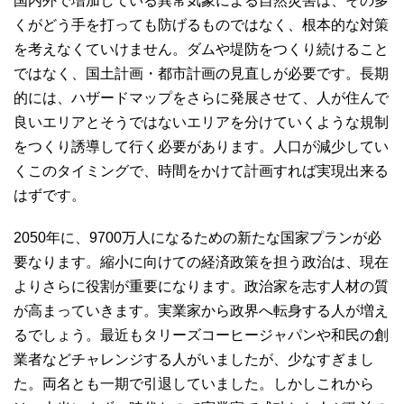
国内外で増加している異常気象による自然災害は、その多
くがどう手を打っても防げるものではなく、根本的な対策
を考えなくていけません。ダムや堤防をつくり続けること
ではなく、国土計画・都市計画の見直しが必要です。長期
的には、ハザードマップをさらに発展させて、人が住んで
良いエリアとそうではないエリアを分けていくような規制
をつくり誘導して行く必要があります。人口が減少してい
くこのタイミングで、時間をかけて計画すれば実現出来る
はずです。
2050年に、9700万人になるための新たな国家プランが必
要なります。縮小に向けての経済政策を担う政治は、現在
よりさらに役割が重要になります。政治家を志す人材の質
が高まっていきます。実業家から政界へ転身する人が増え
るでしょう。最近もタリーズコーヒージャパンや和民の創
業者などチャレンジする人がいましたが、少なすぎまし
た。両名とも一期で引退していました。しかしこれから