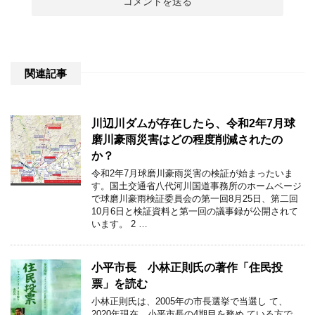
関連記事
川辺川ダムが存在したら、令和2年7月球
磨川豪雨災害はどの程度削減されたの
か？
令和2年7月球磨川豪雨災害の検証が始まったいま
す。国土交通省八代河川国道事務所のホームページ
で球磨川豪雨検証委員会の第一回8月25日、第二回
10月6日と検証資料と第一回の議事録が公開されて
います。 2 …
小平市長 小林正則氏の著作「住民投
票」を読む
⼩林正則⽒は、2005年の市⻑選挙で当選し て、
2020年現在、⼩平市⻑の4期⽬を務め ている⽅で