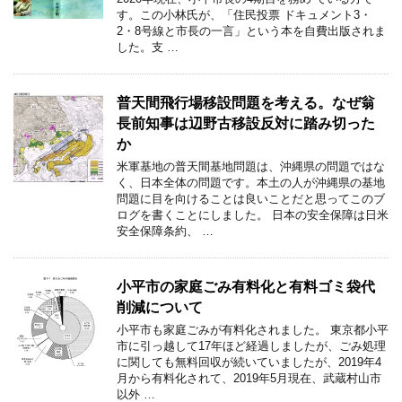
す。この⼩林⽒が、「住⺠投票 ドキュメント3・
2・8号線と市⻑の⼀⾔」という本を⾃費出版されま
した。⽀ …
普天間飛行場移設問題を考える。なぜ翁
長前知事は辺野古移設反対に踏み切った
か
米軍基地の普天間基地問題は、沖縄県の問題ではな
く、日本全体の問題です。本土の人が沖縄県の基地
問題に目を向けることは良いことだと思ってこのブ
ログを書くことにしました。 日本の安全保障は日米
安全保障条約、 …
小平市の家庭ごみ有料化と有料ゴミ袋代
削減について
小平市も家庭ごみが有料化されました。 東京都小平
市に引っ越して17年ほど経過しましたが、ごみ処理
に関しても無料回収が続いていましたが、2019年4
月から有料化されて、2019年5月現在、武蔵村山市
以外 …