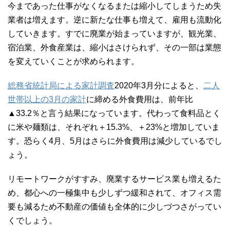
今まであった仕事がなくなるまたは縮小してしまうため失
業者は増えます。逆に新たな仕事も増えて、雇用も流動化
していきます。すでに廃業が始まっていますが、観光業、
宿泊業、外食産業は、縮小はさけられず、その一部は業態
を変えていくことが求められます。
総務省統計局による家計調査
2020年3月分によると、
二人
世帯以上の3月の家計
に締める外食費用は、前年比
▲33.2％と言う結果になっています。代わって食料品とく
に米や麺類は、それぞれ＋15.3%、＋23%と増加していま
す。恐らく4月、5月はさらに外食費用は減少しているでし
ょう。
リモートワークがすすみ、廃業するサービス業も増えるた
め、都心への一極集中も少しずつ緩和されて、オフィス需
要も減るため不動産の価値も全体的に少しづつさがってい
くでしょう。