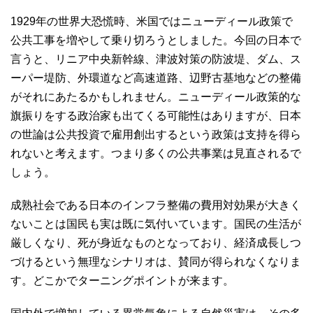
1929年の世界大恐慌時、米国ではニューディール政策で
公共工事を増やして乗り切ろうとしました。今回の日本で
言うと、リニア中央新幹線、津波対策の防波堤、ダム、ス
ーパー堤防、外環道など高速道路、辺野古基地などの整備
がそれにあたるかもしれません。ニューディール政策的な
旗振りをする政治家も出てくる可能性はありますが、日本
の世論は公共投資で雇用創出するという政策は支持を得ら
れないと考えます。つまり多くの公共事業は見直されるで
しょう。
成熟社会である日本のインフラ整備の費用対効果が大きく
ないことは国民も実は既に気付いています。国民の生活が
厳しくなり、死が身近なものとなっており、経済成長しつ
づけるという無理なシナリオは、賛同が得られなくなりま
す。どこかでターニングポイントが来ます。