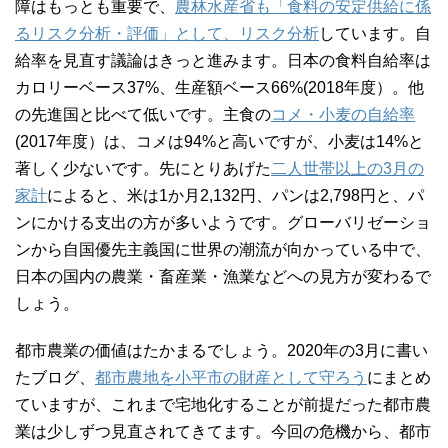
障はもっとも重要で、
農林水産省も「食料の安定供給に係
るリスク分析・評価」として、リスク分析
しています。自
給率を見直す議論はきっと進みます。日本の食料自給率は
カロリーベース37%、生産額ベース66%(2018年度）。他
の先進国と比べて低いです。主食の
コメ・小麦の自給率
(2017年度）は、コメは94%と高いですが、小麦は14%と
著しく少ないです。先にとりあげた
二人世帯以上の3月の
家計
によると、米は1か月2,132円、パンは2,798円と、パ
ンにかける支出の方が多いようです。グローバリゼーショ
ンから自国優先主義国に世界の潮流が向かっている中で、
日本の国内の農業・畜産業・漁業などへの見方が変わるで
しょう。
都市農業の価値はたかまるでしょう。2020年の3月に書い
たブログ、
都市農地を小平市の財産として守ろう
にまとめ
ていますが、これまで宅地化することが前提だった都市農
業は少しずつ見直されてきてます。今回の危機から、都市