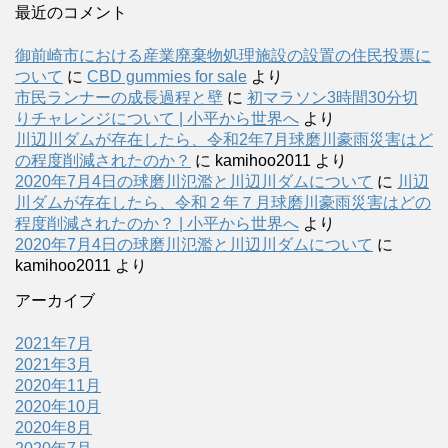
最近のコメント
御前崎市における産業廃棄物処理施設の設置の住民投票に
ついて
に
CBD gummies for sale
より
市民ランナーの成長過程と壁
に
初マラソン3時間30分切
りチャレンジについて | 小平から世界へ
より
川辺川ダムが存在したら、令和2年7月球磨川豪雨災害はど
の程度削減されたのか？
に
kamihoo2011
より
2020年7月4日の球磨川氾濫と川辺川ダムについて
に
川辺
川ダムが存在したら、令和２年７月球磨川豪雨災害はどの
程度削減されたのか？ | 小平から世界へ
より
2020年7月4日の球磨川氾濫と川辺川ダムについて
に
kamihoo2011
より
アーカイブ
2021年7月
2021年3月
2020年11月
2020年10月
2020年8月