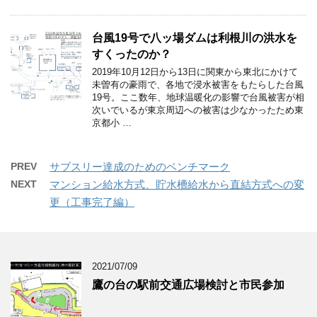
台風19号で八ッ場ダムは利根川の洪水を
すくったのか？
2019年10月12日から13日に関東から東北にかけて
未曽有の豪雨で、各地で浸水被害をもたらした台風
19号。ここ数年、地球温暖化の影響で台風被害が相
次いでいるが東京周辺への被害は少なかったため東
京都小 …
PREV
サブスリー達成のためのベンチマーク
NEXT
マンション給水方式、貯水槽給水から直結方式への変
更（工事完了編）
2021/07/09
鷹の台の駅前交通広場検討と市民参加