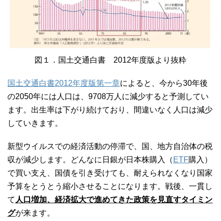
図１．国土交通白書 2012年度版より抜粋
国土交通白書2012年度版第一章
によると、今から30年後
の2050年には人口は、9708万人に減少すると予測してい
ます。出生率は下がり続けており、間違いなく人口は減少
していきます。
新型ウイルスでの経済活動の停滞で、国、地方自治体の税
収が減少します。どんなに日銀が日本株購入（
ETF
購入）
で買い支え、国債を引き受けても、耐えられなくなり国家
予算をとうとう縮小させることになります。戦後、一貫し
て
人口増加、経済拡大で進めてきた政策を見直すタイミン
グ
が来ます。